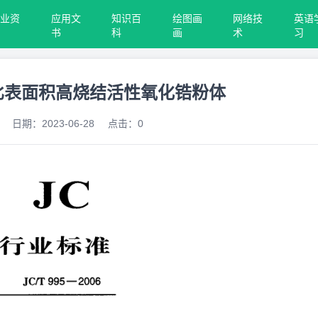
行业资
应用文
知识百
绘图画
网络技
英语
料
书
科
画
术
习
06 低比表面积高烧结活性氧化锆粉体
日期：
2023-06-28
点击：
0