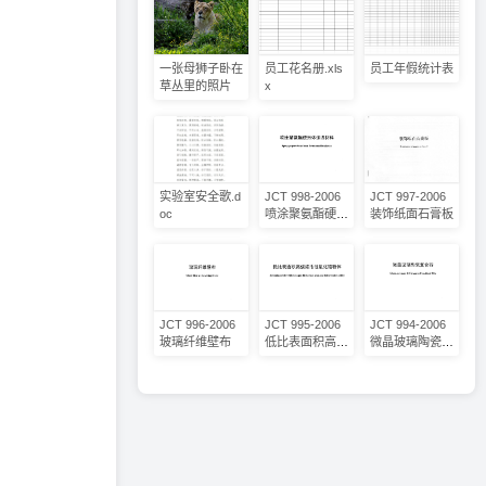
一张母狮子卧在
员工花名册.xls
员工年假统计表
草丛里的照片
x
实验室安全歌.d
JCT 998-2006
JCT 997-2006
oc
喷涂聚氨酯硬泡
装饰纸面石膏板
体保温材料
JCT 996-2006
JCT 995-2006
JCT 994-2006
玻璃纤维壁布
低比表面积高烧
微晶玻璃陶瓷复
结活性氧化锆粉
合砖
体