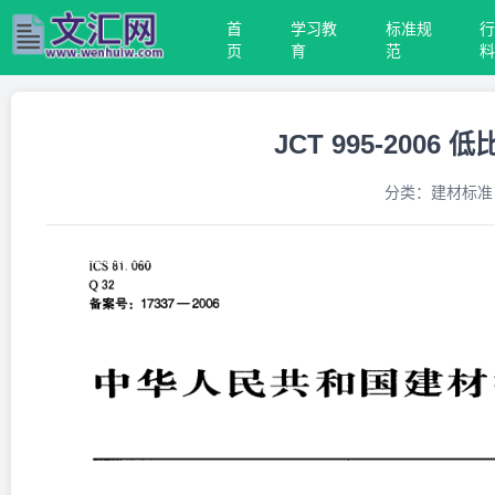
首
学习教
标准规
页
育
范
JCT 995-20
分类：
建材标准