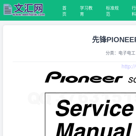
首
学习教
标准规
页
育
范
先锋PIONEE
分类：
电子电工