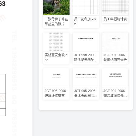
一张母狮子卧在
员工花名册.xls
员工年假统计表
草丛里的照片
x
实验室安全歌.d
JCT 998-2006
JCT 997-2006
oc
喷涂聚氨酯硬泡
装饰纸面石膏板
体保温材料
JCT 996-2006
JCT 995-2006
JCT 994-2006
玻璃纤维壁布
低比表面积高烧
微晶玻璃陶瓷复
结活性氧化锆粉
合砖
体