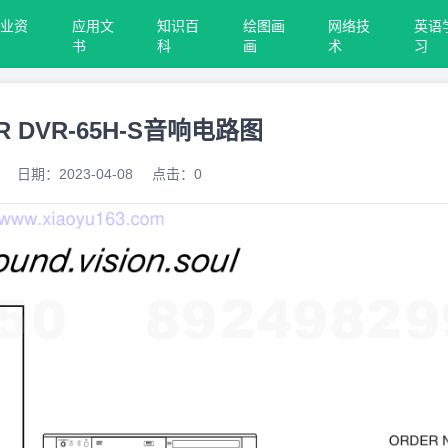
行业资
应用文
知识百
绘图画
网络技
英语
料
书
科
画
术
习
R DVR-65H-S音响电路图
日期：
2023-04-08
点击：
0