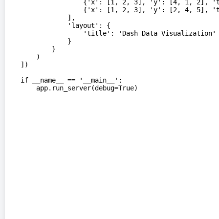
                {'x': [1, 2, 3], 'y': [4, 1, 2], 't
                {'x': [1, 2, 3], 'y': [2, 4, 5], 't
            ],

            'layout': {

                'title': 'Dash Data Visualization'

            }

        }

    )

])

if __name__ == '__main__':
