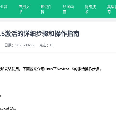
行业资
应用文
知识百
绘图画
网络技
英语
料
书
科
画
术
习
cat 15激活的详细步骤和操作指南
日期：
2025-03-22
点击：
0
能够安装使用，下面就来介绍Linux下Navicat 15的激活操作步骤。
索。
at 15。